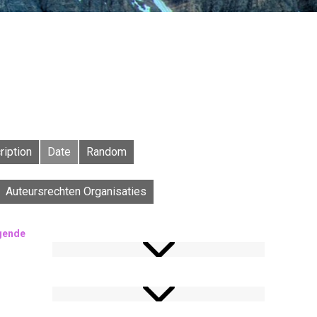
ription
Date
Random
Auteursrechten Organisaties
gende