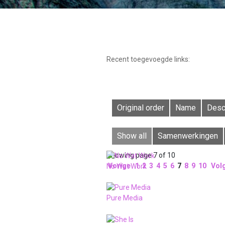
Recent toegevoegde links:
Original order
Name
Desc
Show all
Samenwerkingen
Showing page 7 of 10
Vorige
1
2
3
4
5
6
7
8
9
10
Vol
No Wat Work
Pure Media