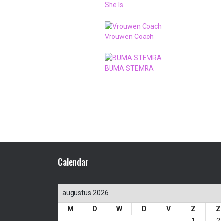
She Is
Vrouwen Coach
BUMA STEMRA
Calendar
augustus 2026
M
D
W
D
V
Z
Z
1
2